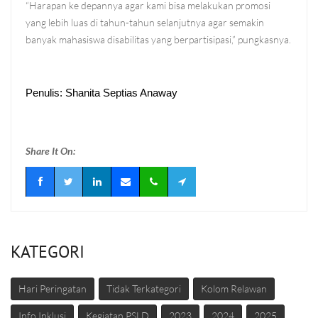
“Harapan ke depannya agar kami bisa melakukan promosi
yang lebih luas di tahun-tahun selanjutnya agar semakin
banyak mahasiswa disabilitas yang berpartisipasi,” pungkasnya.
Penulis: Shanita Septias Anaway
Share It On:
KATEGORI
Hari Peringatan
Tidak Terkategori
Kolom Relawan
Info Inklusi
Kegiatan PSLD
2023
2024
2025