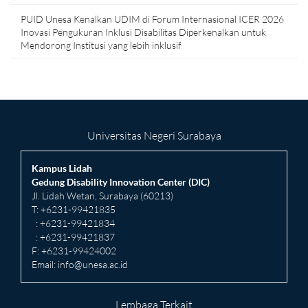
PUID Unesa Kenalkan UDIM di Forum Internasional ICER 2026
Inovasi Pengukuran Inklusi Disabilitas Diperkenalkan untuk
Mendorong Institusi yang lebih inklusif
Universitas Negeri Surabaya
Kampus Lidah
Gedung Disability Innovation Center (DIC)
Jl. Lidah Wetan, Surabaya (60213)
T: +6231-99421835
: +6231-99421834
: +6231-99421837
F: +6231-99424002
Email:
info@unesa.ac.id
Lembaga Terkait