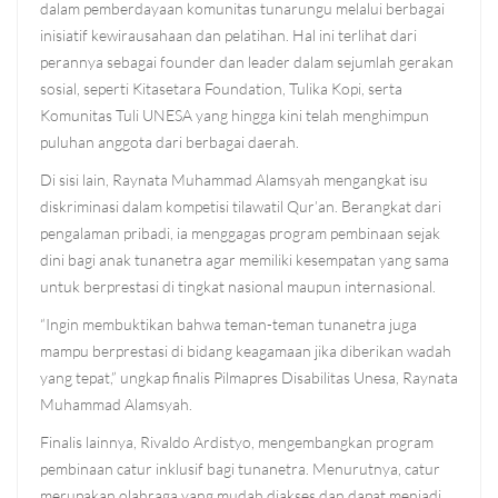
dalam pemberdayaan komunitas tunarungu melalui berbagai
inisiatif kewirausahaan dan pelatihan. Hal ini terlihat dari
perannya sebagai founder dan leader dalam sejumlah gerakan
sosial, seperti Kitasetara Foundation, Tulika Kopi, serta
Komunitas Tuli UNESA yang hingga kini telah menghimpun
puluhan anggota dari berbagai daerah.
Di sisi lain, Raynata Muhammad Alamsyah mengangkat isu
diskriminasi dalam kompetisi tilawatil Qur’an. Berangkat dari
pengalaman pribadi, ia menggagas program pembinaan sejak
dini bagi anak tunanetra agar memiliki kesempatan yang sama
untuk berprestasi di tingkat nasional maupun internasional.
“Ingin membuktikan bahwa teman-teman tunanetra juga
mampu berprestasi di bidang keagamaan jika diberikan wadah
yang tepat,” ungkap finalis Pilmapres Disabilitas Unesa, Raynata
Muhammad Alamsyah.
Finalis lainnya, Rivaldo Ardistyo, mengembangkan program
pembinaan catur inklusif bagi tunanetra. Menurutnya, catur
merupakan olahraga yang mudah diakses dan dapat menjadi