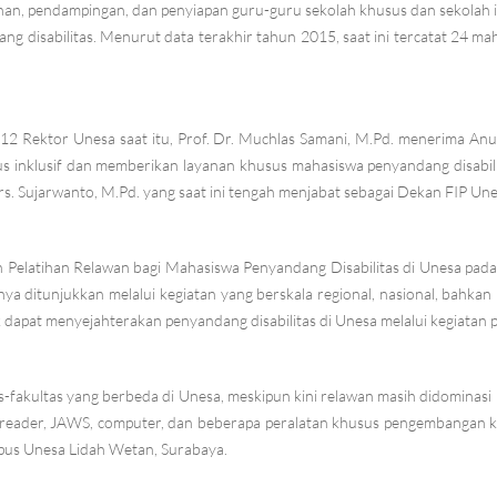
an, pendampingan, dan penyiapan guru-guru sekolah khusus dan sekolah ink
g disabilitas. Menurut data terakhir tahun 2015, saat ini tercatat 24 ma
12 Rektor Unesa saat itu, Prof. Dr. Muchlas Samani, M.Pd. menerima Anu
nklusif dan memberikan layanan khusus mahasiswa penyandang disabilit
Drs. Sujarwanto, M.Pd. yang saat ini tengah menjabat sebagai Dekan FIP U
 Pelatihan Relawan bagi Mahasiswa Penyandang Disabilitas di Unesa pada
nya ditunjukkan melalui kegiatan yang berskala regional, nasional, bahka
k dapat menyejahterakan penyandang disabilitas di Unesa melalui kegiata
s-fakultas yang berbeda di Unesa, meskipun kini relawan masih didominas
 reader, JAWS, computer, dan beberapa peralatan khusus pengembangan kom
pus Unesa Lidah Wetan, Surabaya.