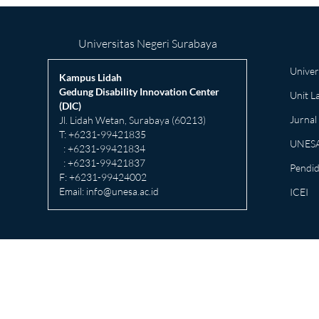
Universitas Negeri Surabaya
Univer
Kampus Lidah
Gedung Disability Innovation Center
Unit 
(DIC)
Jurnal 
Jl. Lidah Wetan, Surabaya (60213)
T: +6231-99421835
UNES
: +6231-99421834
: +6231-99421837
Pendid
F: +6231-99424002
Email:
info@unesa.ac.id
ICEI
Copyright © 2026 Pusat Ung