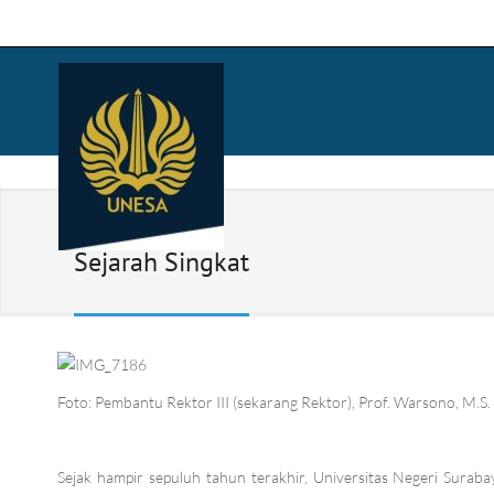
Sejarah Singkat
Foto: Pembantu Rektor III (sekarang Rektor), Prof. Warsono, M.S. 
Sejak hampir sepuluh tahun terakhir, Universitas Negeri Sura