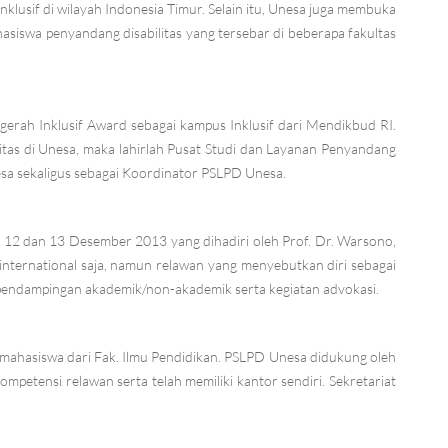
lusif di wilayah Indonesia Timur. Selain itu, Unesa juga membuka
hasiswa penyandang disabilitas yang tersebar di beberapa fakultas
gerah Inklusif Award sebagai kampus Inklusif dari Mendikbud RI.
as di Unesa, maka lahirlah Pusat Studi dan Layanan Penyandang
nesa sekaligus sebagai Koordinator PSLPD Unesa.
 12 dan 13 Desember 2013 yang dihadiri oleh Prof. Dr. Warsono,
n international saja, namun relawan yang menyebutkan diri sebagai
n pendampingan akademik/non-akademik serta kegiatan advokasi.
i mahasiswa dari Fak. Ilmu Pendidikan. PSLPD Unesa didukung oleh
petensi relawan serta telah memiliki kantor sendiri. Sekretariat