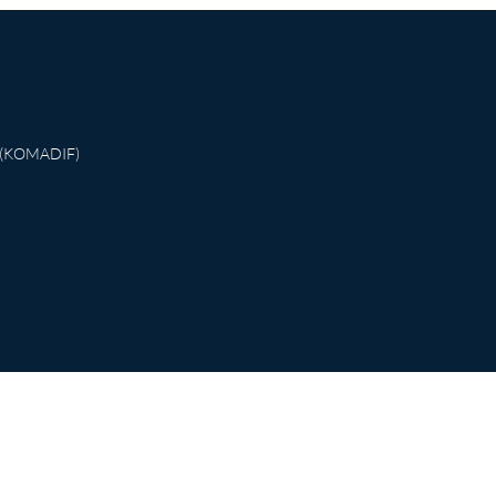
g (KOMADIF)
Universitas Negeri Surabaya