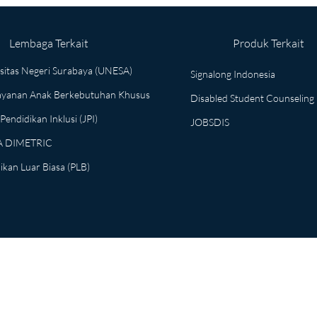
Lembaga Terkait
Produk Terkait
sitas Negeri Surabaya (UNESA)
Signalong Indonesia
Layanan Anak Berkebutuhan Khusus
Disabled Student Counselin
Pendidikan Inklusi (JPI)
JOBSDIS
A DIMETRIC
ikan Luar Biasa (PLB)
gulan Ilmu Disabilitas | Universitas Negeri Surabaya. Supported By PPTI 