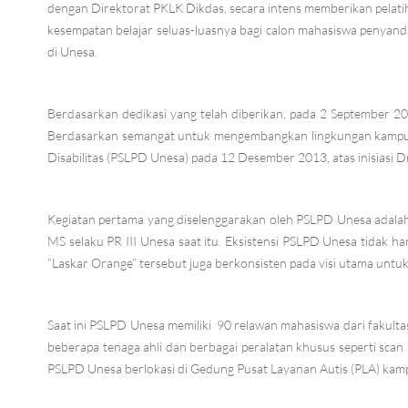
dengan Direktorat PKLK Dikdas, secara intens memberikan pelatih
kesempatan belajar seluas-luasnya bagi calon mahasiswa penyandan
di Unesa.
Berdasarkan dedikasi yang telah diberikan, pada 2 September 20
Berdasarkan semangat untuk mengembangkan lingkungan kampus i
Disabilitas (PSLPD Unesa) pada 12 Desember 2013, atas inisiasi 
Kegiatan pertama yang diselenggarakan oleh PSLPD Unesa adalah
MS selaku PR III Unesa saat itu. Eksistensi PSLPD Unesa tidak ha
”Laskar Orange” tersebut juga berkonsisten pada visi utama untu
Saat ini PSLPD Unesa memiliki 90 relawan mahasiswa dari fakulta
beberapa tenaga ahli dan berbagai peralatan khusus seperti scan
PSLPD Unesa berlokasi di Gedung Pusat Layanan Autis (PLA) kam