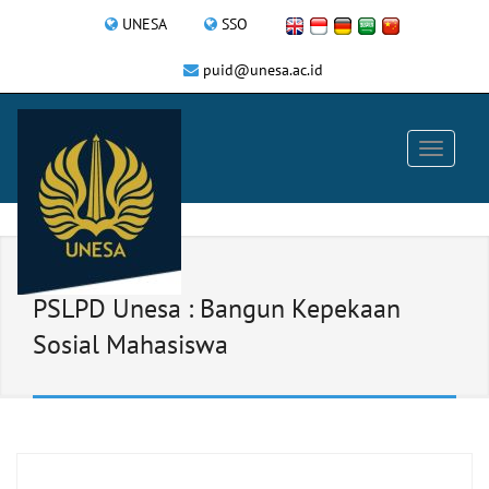
UNESA
SSO
puid@unesa.ac.id
PSLPD Unesa : Bangun Kepekaan
Sosial Mahasiswa