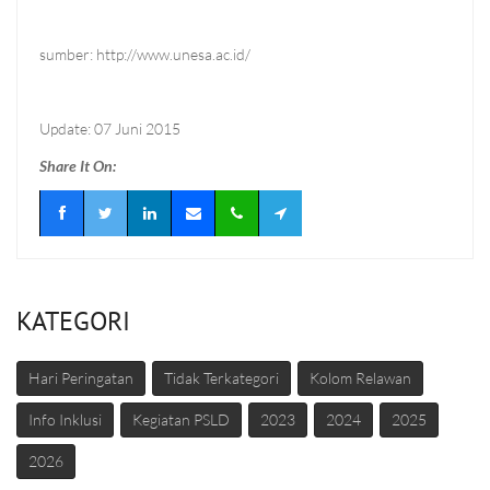
sumber: http://www.unesa.ac.id/
Update: 07 Juni 2015
Share It On:
KATEGORI
Hari Peringatan
Tidak Terkategori
Kolom Relawan
Info Inklusi
Kegiatan PSLD
2023
2024
2025
2026