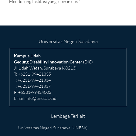
Mendorong Institusi yang lebih inklusif
Universitas Negeri Surabaya
Kampus Lidah
Gedung Disability Innovation Center (DIC)
Jl. Lidah Wetan, Surabaya (60213)
T: +6231-99421835
: +6231-99421834
: +6231-99421837
F: +6231-99424002
Email:
info@unesa.ac.id
Lembaga Terkait
Universitas Negeri Surabaya (UNESA)