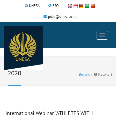
UNESA
SSO
puid@unesa.ac.id
2020
Beranda
Kategori
International Webinar “ATHLETES WITH