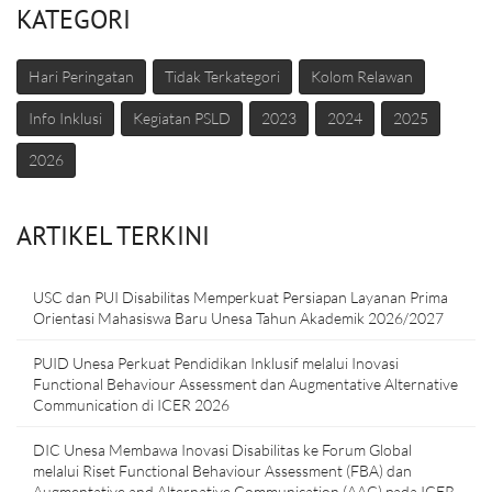
KATEGORI
Hari Peringatan
Tidak Terkategori
Kolom Relawan
Info Inklusi
Kegiatan PSLD
2023
2024
2025
2026
ARTIKEL TERKINI
USC dan PUI Disabilitas Memperkuat Persiapan Layanan Prima
Orientasi Mahasiswa Baru Unesa Tahun Akademik 2026/2027
PUID Unesa Perkuat Pendidikan Inklusif melalui Inovasi
Functional Behaviour Assessment dan Augmentative Alternative
Communication di ICER 2026
DIC Unesa Membawa Inovasi Disabilitas ke Forum Global
melalui Riset Functional Behaviour Assessment (FBA) dan
Augmentative and Alternative Communication (AAC) pada ICER