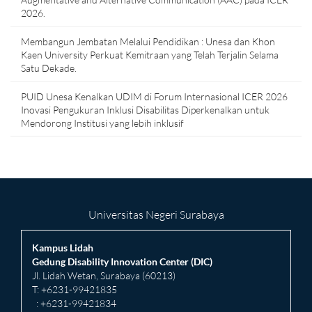
2026.
Membangun Jembatan Melalui Pendidikan : Unesa dan Khon
Kaen University Perkuat Kemitraan yang Telah Terjalin Selama
Satu Dekade.
PUID Unesa Kenalkan UDIM di Forum Internasional ICER 2026
Inovasi Pengukuran Inklusi Disabilitas Diperkenalkan untuk
Mendorong Institusi yang lebih inklusif
Universitas Negeri Surabaya
Kampus Lidah
Gedung Disability Innovation Center (DIC)
Jl. Lidah Wetan, Surabaya (60213)
T: +6231-99421835
: +6231-99421834