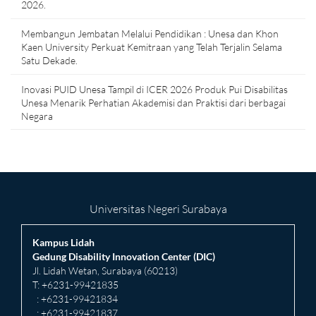
2026.
Membangun Jembatan Melalui Pendidikan : Unesa dan Khon
Kaen University Perkuat Kemitraan yang Telah Terjalin Selama
Satu Dekade.
Inovasi PUID Unesa Tampil di ICER 2026 Produk Pui Disabilitas
Unesa Menarik Perhatian Akademisi dan Praktisi dari berbagai
Negara
Universitas Negeri Surabaya
Kampus Lidah
Gedung Disability Innovation Center (DIC)
Jl. Lidah Wetan, Surabaya (60213)
T: +6231-99421835
: +6231-99421834
: +6231-99421837